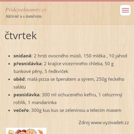
Pridejseknamity.cz
Aktivně a s úsměvem
čtvrtek
snídaně
: 2 hrsti ovocného müsli, 150 mléka , 10 jahod
přesnídávka
: 2 krajíce vícezrnného chleba, 50 g
šunkové pěny, 5 ředkviček
oběd
: malá pizza se špenátem a sýrem, 250g řeckého
salátu
pesnídávka
: 300 ml ochuceného kefíru, 1 celozrnný
rohlík, 1 mandarinka
večeře
: 300g kus kus se zeleninou a telecím masem
Zdroj www.vyzivadeti.cz