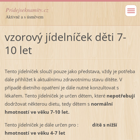
Pridejseknamity.cz
Aktivně a s úsměvem
vzorový jídelníček děti 7-
10 let
Tento jídelníček slouží pouze jako představa, vždy je potřeba
dále přihlížet k aktuálnímu zdravotnímu stavu dítěte. V
případě dietního opatření je dále nutné konzultovat s
lékařem. Tento jídelníček je určen dětem, které
nepotřebují
dodržovat některou dietu, tedy dětem s
normální
hmotností ve věku 7-10 let.
Tento jídelníček je dále určen pro :
dítě s nižší
hmotností ve věku 4-7 let