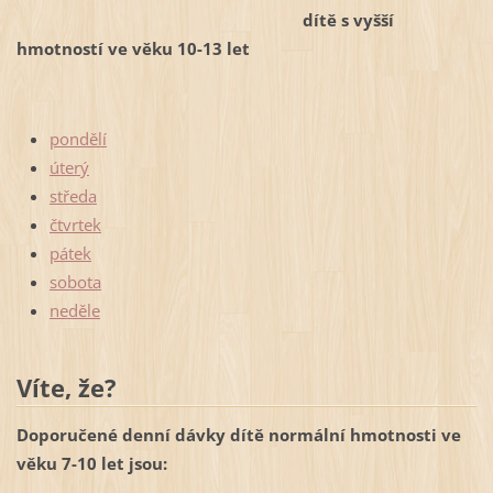
dítě s vyšší
hmotností ve věku 10-13 let
pondělí
úterý
středa
čtvrtek
pátek
sobota
neděle
Víte, že?
Doporučené denní dávky dítě normální hmotnosti ve
věku 7-10 let jsou: