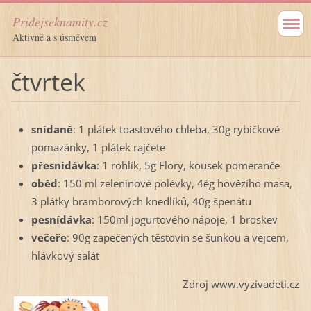
Pridejseknamity.cz
Aktivně a s úsměvem
čtvrtek
snídaně
: 1 plátek toastového chleba, 30g rybičkové
pomazánky, 1 plátek rajčete
přesnídávka
: 1 rohlík, 5g Flory, kousek pomeranče
oběd
: 150 ml zeleninové polévky, 4ég hovězího masa,
3 plátky bramborových knedlíků, 40g špenátu
pesnídávka
: 150ml jogurtového nápoje, 1 broskev
večeře
: 90g zapečených těstovin se šunkou a vejcem,
hlávkový salát
Zdroj www.vyzivadeti.cz