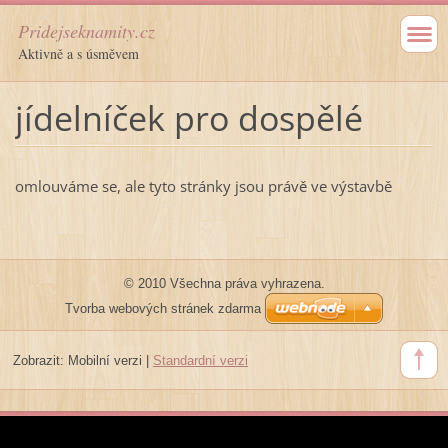
Pridejseknamity.cz
Aktivně a s úsměvem
jídelníček pro dospělé
omlouváme se, ale tyto stránky jsou právě ve výstavbě
© 2010 Všechna práva vyhrazena.
Tvorba webových stránek zdarma
Zobrazit:
Mobilní verzi
|
Standardní verzi