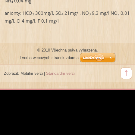
NH
0,04 mg
4
anionty: HCO
300mg/l, SO
21mg/l, NO
9,3 mg/l,NO
0,01
3
4
3
2
mg/l, Cl 4 mg/l, F 0,1 mg/l
© 2010 Všechna práva vyhrazena.
Tvorba webových stránek zdarma
Zobrazit:
Mobilní verzi
|
Standardní verzi