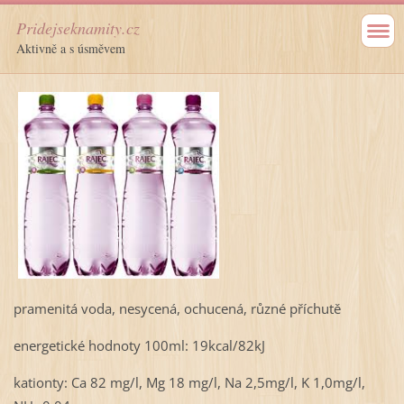
Pridejseknamity.cz
Aktivně a s úsměvem
pramenitá voda, nesycená, ochucená, různé příchutě
energetické hodnoty 100ml: 19kcal/82kJ
kationty: Ca 82 mg/l, Mg 18 mg/l, Na 2,5mg/l, K 1,0mg/l,