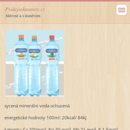
Pridejseknamity.cz
Aktivně a s úsměvem
sycená minerální voda ochucená
energetické hodnoty 100ml: 20kcal/ 84kJ
kationty: Ca 200mg/l, Na 30 mg/l, Mg 21 mg/l, K 1,5mg/l,