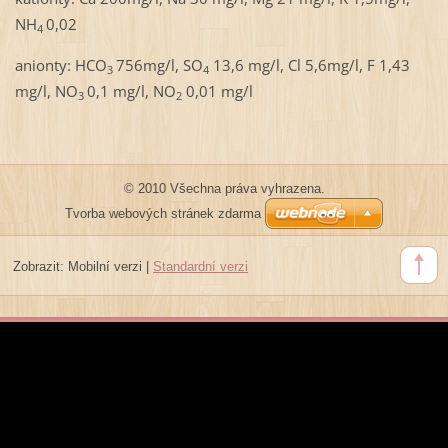
NH
0,02
4
anionty: HCO
756mg/l, SO
13,6 mg/l, Cl 5,6mg/l, F 1,43
3
4
mg/l, NO
0,1 mg/l, NO
0,01 mg/l
3
2
© 2010 Všechna práva vyhrazena.
Tvorba webových stránek zdarma
Zobrazit:
Mobilní verzi
|
Standardní verzi