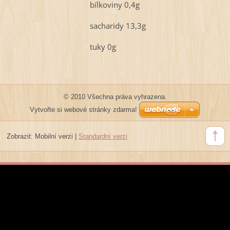
bílkoviny 0,4g
sacharidy 13,3g
tuky 0g
© 2010 Všechna práva vyhrazena.
Vytvořte si webové stránky zdarma!
Zobrazit:
Mobilní verzi
|
Standardní verzi