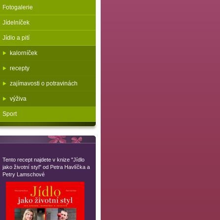
Fotogalerie
Jídelníček
Jídlo a pití
kalorníček
recepty
zajímavosti o potravinách
výživa
Sport
Tento recept najdete v knize "Jídlo
jako životní styl" od Petra Havlíčka a
Petry Lamschové