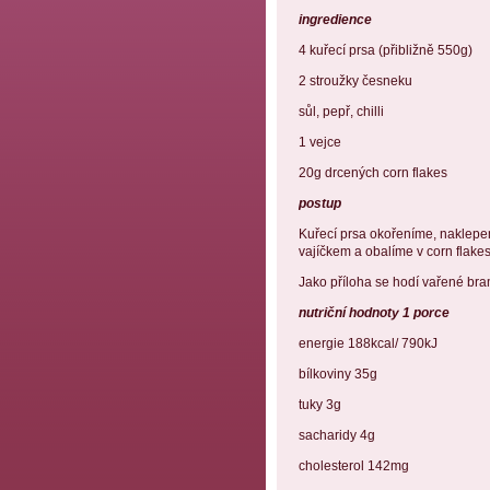
ingredience
4 kuřecí prsa (přibližně 550g)
2 stroužky česneku
sůl, pepř, chilli
1 vejce
20g drcených corn flakes
postup
Kuřecí prsa okořeníme, naklep
vajíčkem a obalíme v corn flak
Jako příloha se hodí vařené bra
nutriční hodnoty 1 porce
energie 188kcal/ 790kJ
bílkoviny 35g
tuky 3g
sacharidy 4g
cholesterol 142mg