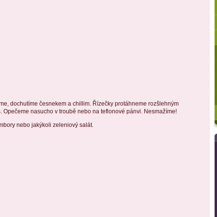
eme, dochutíme česnekem a chillim. Řízečky protáhneme rozšlehným
es. Opečeme nasucho v troubě nebo na teflonové pánvi. Nesmažíme!
mbory nebo jakýkoli zeleniový salát.