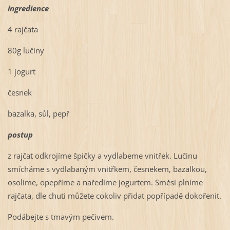
ingredience
4 rajčata
80g lučiny
1 jogurt
česnek
bazalka, sůl, pepř
postup
z rajčat odkrojíme špičky a vydlabeme vnitřek. Lučinu
smícháme s vydlabaným vnitřkem, česnekem, bazalkou,
osolíme, opepříme a naředíme jogurtem. Směsí plníme
rajčata, dle chuti můžete cokoliv přidat popřípadě dokořenit.
Podábejte s tmavým pečivem.