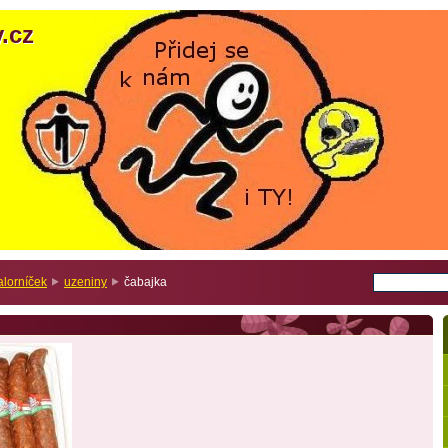
.cz
.cz
alorníček
uzeniny
čabajka