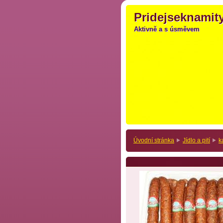
Pridejseknamity
Pridejseknamity
Aktivně a s úsměvem
Aktivně a s úsměvem
Úvodní stránka
Jídlo a pití
k