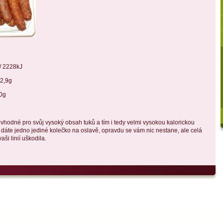
/ 2228kJ
9g
g
vhodné pro svůj vysoký obsah tuků a tím i tedy velmi vysokou kalorickou
 dáte jedno jediné kolečko na oslavě, opravdu se vám nic nestane, ale celá
ši linií uškodila.