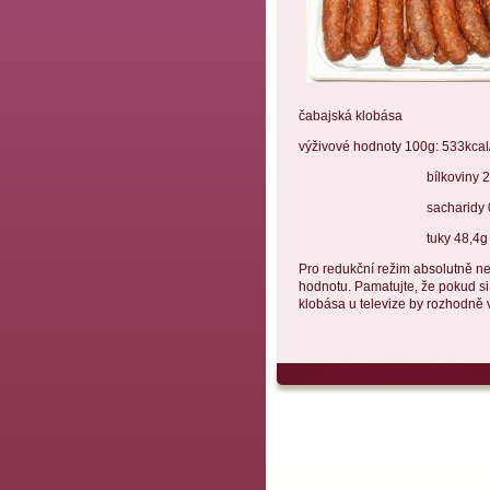
čabajská klobása
výživové hodnoty 100g: 533kcal
bílkoviny 22,
sacharidy 0
tuky 48,4g
Pro redukční režim absolutně ne
hodnotu. Pamatujte, že pokud si
klobása u televize by rozhodně va