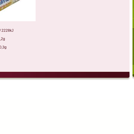
/ 2228kJ
2g
3g