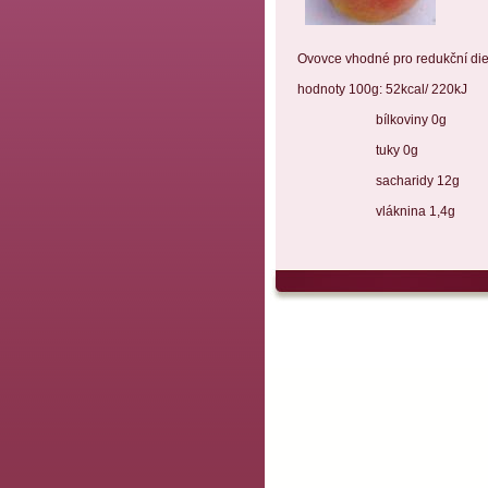
Ovovce vhodné pro redukční die
hodnoty 100g: 52kcal/ 220kJ
bílkoviny 0g
tuky 0g
sacharidy 12g
vláknina 1,4g