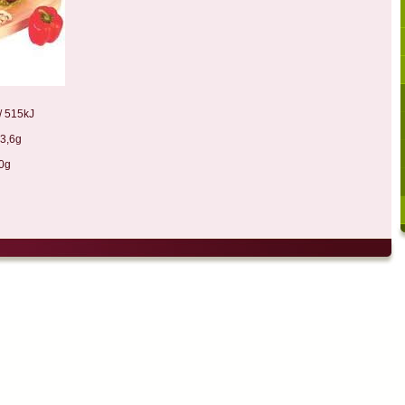
/ 515kJ
6g
g