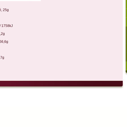
é, 25g
/ 1758kJ
2g
,6g
7g