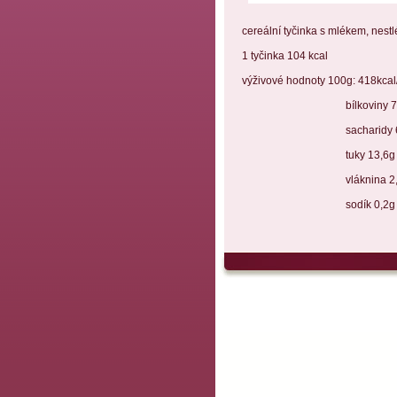
cereální tyčinka s mlékem, nestl
1 tyčinka 104 kcal
výživové hodnoty 100g: 418kcal
bílkoviny 7,
sacharidy 66
tuky 13,6g
vláknina 2,
sodík 0,2g