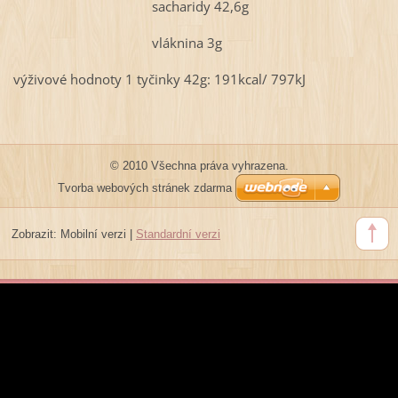
sacharidy 42,6g
vláknina 3g
výživové hodnoty 1 tyčinky 42g: 191kcal/ 797kJ
© 2010 Všechna práva vyhrazena.
Tvorba webových stránek zdarma
Zobrazit:
Mobilní verzi
|
Standardní verzi