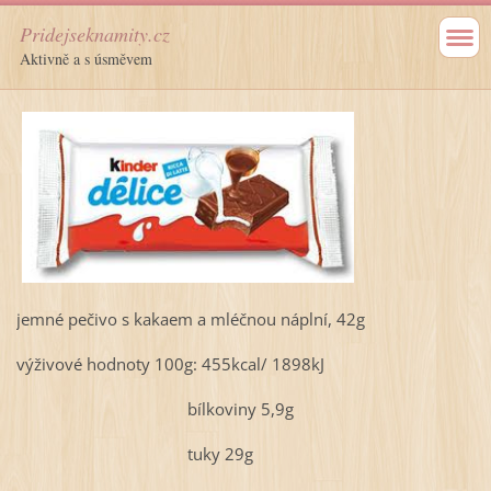
Pridejseknamity.cz
Aktivně a s úsměvem
jemné pečivo s kakaem a mléčnou náplní, 42g
výživové hodnoty 100g: 455kcal/ 1898kJ
bílkoviny 5,9g
tuky 29g