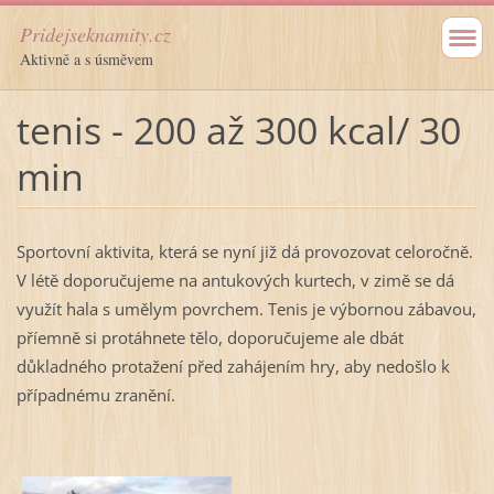
Pridejseknamity.cz
Aktivně a s úsměvem
tenis - 200 až 300 kcal/ 30
min
Sportovní aktivita, která se nyní již dá provozovat celoročně.
V létě doporučujeme na antukových kurtech, v zimě se dá
využít hala s umělym povrchem. Tenis je výbornou zábavou,
příemně si protáhnete tělo, doporučujeme ale dbát
důkladného protažení před zahájením hry, aby nedošlo k
případnému zranění.