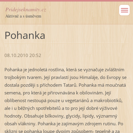
Pridejseknamity.cz
Aktivně a s úsměvem
Pohanka
08.10.2010 20:52
Pohanka je jednoletá rostlina, která se vyznačuje zvláštním
trojbokým tvarem. Její pravlastí jsou Himaláje, do Evropy se
dostala později s příchodem Tatarů. Pohanka má moučnatá
semena, pro která je přirovnávána k obilovinám. Její
oblíbenost nestoupá pouze u vegetariánů a makrobiotiků,
ale i u běžných spotřebitelů a to pro její dobré výživové
hodnoty. Obsahuje bílkoviny, glycidy, lipidy, významný
obsah vlákniny. Pohanka je zajímavým zdrojem rutinu. Po
sklizni se pohanka loupe dvojím způsobem- tepelně a za