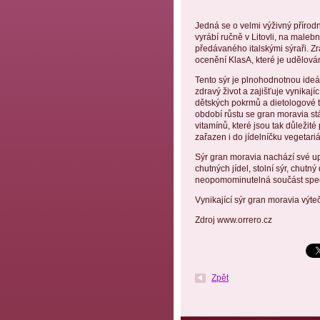
Jedná se o velmi výživný přírodní
vyrábí ručně v Litovli, na male
předávaného italskými sýraři. Zr
ocenění KlasA, které je udělov
Tento sýr je plnohodnotnou ideá
zdravý život a zajišťuje vynikajíc
dětských pokrmů a dietologové 
období růstu se gran moravia st
vitamínů, které jsou tak důležit
zařazen i do jídelníčku vegetari
Sýr gran moravia nachází své up
chutných jídel, stolní sýr, chutn
neopomominutelná součást speci
Vynikající sýr gran moravia výte
Zdroj www.orrero.cz
Zpět