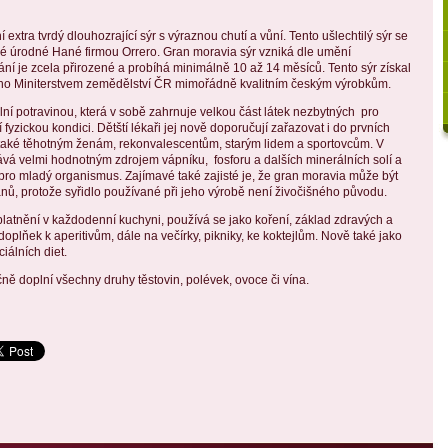
 extra tvrdý dlouhozrající sýr s výraznou chutí a vůní. Tento ušlechtilý sýr se
bné úrodné Hané firmou Orrero. Gran moravia sýr vzniká dle umění
ání je zcela přirozené a probíhá minimálně 10 až 14 měsíců. Tento sýr získal
áno Miniterstvem zemědělství ČR mimořádně kvalitním českým výrobkům.
lní potravinou, která v sobě zahrnuje velkou část látek nezbytných pro
í fyzickou kondici. Dětští lékaři jej nově doporučují zařazovat i do prvních
také těhotným ženám, rekonvalescentům, starým lidem a sportovcům. V
ává velmi hodnotným zdrojem vápníku, fosforu a dalších minerálních solí a
é pro mladý organismus. Zajímavé také zajisté je, že gran moravia může být
ánů, protože syřidlo používané při jeho výrobě není živočišného původu.
latnění v každodenní kuchyni, používá se jako koření, základ zdravých a
ý doplňek k aperitivům, dále na večírky, pikniky, ke koktejlům. Nově také jako
álních diet.
čně doplní všechny druhy těstovin, polévek, ovoce či vína.